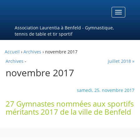
Menu
Association Laurentia à Benfeld - Gymnastique,
tennis de table et tir sportif
Accueil
›
Archives
› novembre 2017
Archives
-
juillet 2018 »
novembre 2017
samedi, 25. novembre 2017
27 Gymnastes nommées aux sportifs
méritants 2017 de la ville de Benfeld