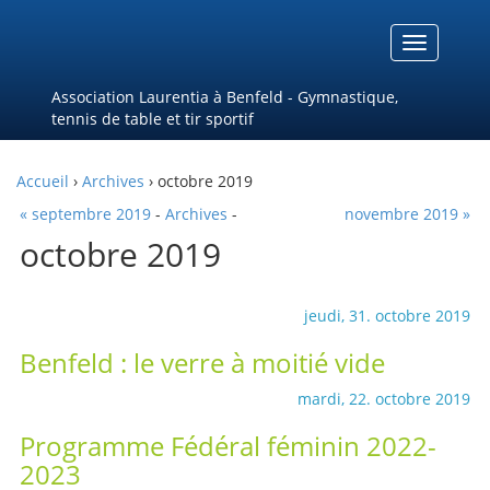
Menu
Association Laurentia à Benfeld - Gymnastique,
tennis de table et tir sportif
Accueil
›
Archives
› octobre 2019
« septembre 2019
-
Archives
-
novembre 2019 »
octobre 2019
jeudi, 31. octobre 2019
Benfeld : le verre à moitié vide
mardi, 22. octobre 2019
Programme Fédéral féminin 2022-
2023