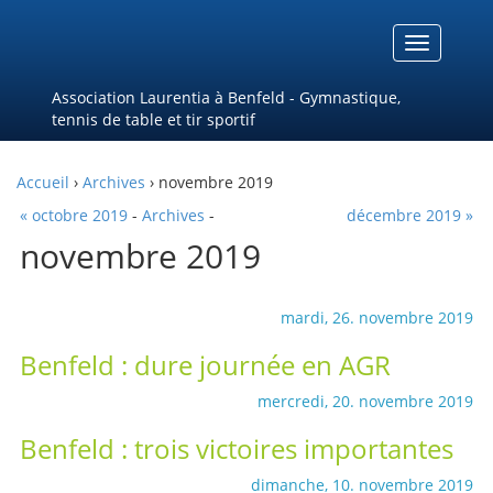
Menu
Association Laurentia à Benfeld - Gymnastique,
tennis de table et tir sportif
Accueil
›
Archives
› novembre 2019
« octobre 2019
-
Archives
-
décembre 2019 »
novembre 2019
mardi, 26. novembre 2019
Benfeld : dure journée en AGR
mercredi, 20. novembre 2019
Benfeld : trois victoires importantes
dimanche, 10. novembre 2019