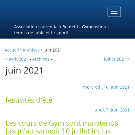
Menu
Association Laurentia à Benfeld - Gymnastique,
tennis de table et tir sportif
Accueil
›
Archives
› juin 2021
« avril 2021
-
Archives
-
juillet 2021 »
juin 2021
mercredi, 16. juin 2021
festivités d'été
lundi, 7. juin 2021
Les cours de Gym sont maintenus
jusqu’au samedi 10 juillet inclus