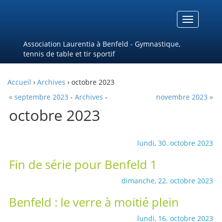
Menu
Association Laurentia à Benfeld - Gymnastique,
tennis de table et tir sportif
Accueil
›
Archives
› octobre 2023
« septembre 2023
-
Archives
-
novembre 2023 »
octobre 2023
lundi, 30. octobre 2023
Fin de série pour Benfeld 1
dimanche, 22. octobre 2023
Benfeld : le verre à moitié plein
lundi, 16. octobre 2023