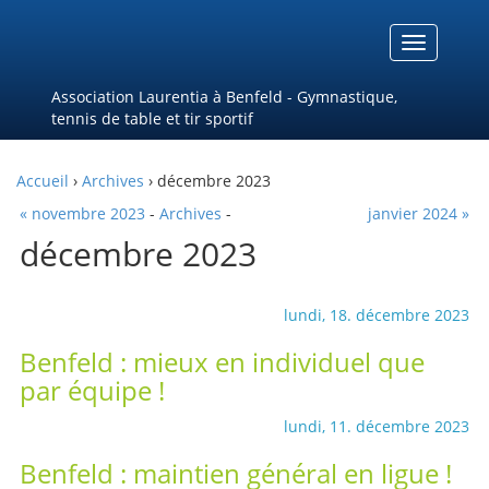
Menu
Association Laurentia à Benfeld - Gymnastique,
tennis de table et tir sportif
Accueil
›
Archives
› décembre 2023
« novembre 2023
-
Archives
-
janvier 2024 »
décembre 2023
lundi, 18. décembre 2023
Benfeld : mieux en individuel que
par équipe !
lundi, 11. décembre 2023
Benfeld : maintien général en ligue !