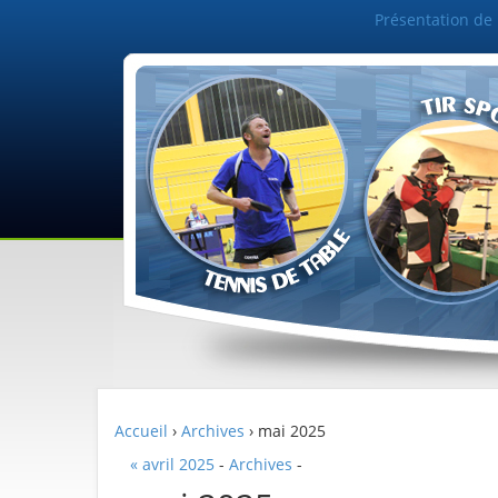
Présentation de l
Accueil
›
Archives
› mai 2025
« avril 2025
-
Archives
-