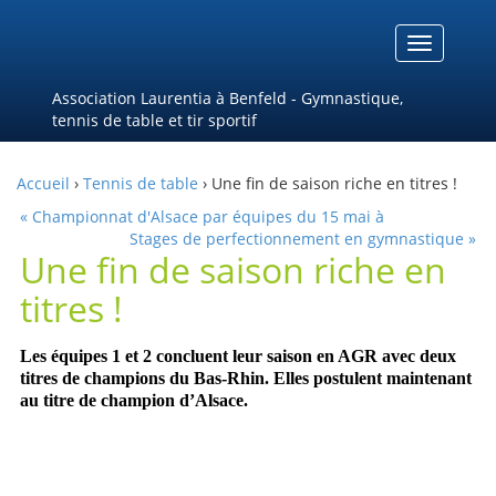
Menu
Association Laurentia à Benfeld - Gymnastique,
tennis de table et tir sportif
Accueil
›
Tennis de table
› Une fin de saison riche en titres !
« Championnat d'Alsace par équipes du 15 mai à
Stages de perfectionnement en gymnastique »
Une fin de saison riche en
titres !
Les équipes 1 et 2 concluent leur saison en AGR avec deux
titres de champions du Bas-Rhin. Elles postulent maintenant
au titre de champion d’Alsace.