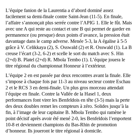
L’équipe fanion de la Laurentia a d’abord dominé assez
facilement sa demi-finale contre Saint-Jean (11-5). En finale,
l’affaire s’annonçait plus serrée contre l’APIG 1. Elle le fût. Mais
avec une A qui reste au contact et une B qui permet de garder en
permanence (ou presque) deux points d’avance, la pression était
davantage dans le camp adverse. Menée 5-3, la A égalise à 5-5
grâce à V. Celikkaya (2), S. Osswald (2) et R. Osswald (1). La B
creuse l’écart (3-2, 6-2) et scelle le sort du match avec S. Hin
(2+d) B. Platel (2+d) R. Mbola Tembo (1). L’équipe jouera le
titre régional du championnat Honneur à l’extérieur.
L’équipe 2 en est passée par deux rencontres avant la finale. Elle
s’impose à chaque fois par 11-3 au niveau secteur contre Eschau
2 et le RCS 3 en demi-finale. Un plus gros morceau attendait
l’équipe en finale. Contre la Vallée de la Hasel 1, deux
performances font virer les Benfeldois en tête (3-5) mais la perte
des deux doubles remet les compteurs à zéro. Solides jusqu’à la
fin, à l’image de leur capitaine B. Mbola Tembo qui ramène le
point décisif après avoir été mené 2-0, les Benfeldois l’emportent
10-8 et deviennent champions du Bas-Rhin de promotion
d’honneur. Ils joueront le titre régional à domicile.